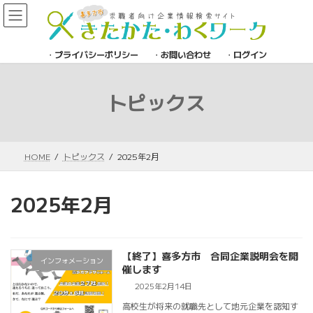
コ
ナ
ン
ビ
テ
ゲ
プライバシーポリシー
お問い合わせ
ログイン
ン
ー
ツ
シ
へ
ョ
トピックス
ス
ン
キ
に
ッ
移
プ
動
HOME
トピックス
2025年2月
2025年2月
【終了】喜多方市 合同企業説明会を開
インフォメーション
催します
2025年2月14日
高校生が将来の就職先として地元企業を認知す